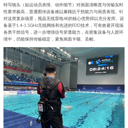
特写镜头（如运动员表情、动作细节）对画面清晰度与传输实时
性要求极高，普通图传设备难以兼顾抗干扰能力与画质表现。针
对这类复杂场景，视晶无线雷电4K的核心优势得以充分发挥。设
备基于1.4-1.5GHz无线网络和先进的FDD技术，可有效避开现场
各类干扰信号，进一步增强信号穿透能力，在密集设备与人群环
境中，仍能保持传输稳定，避免画面卡顿、丢帧。